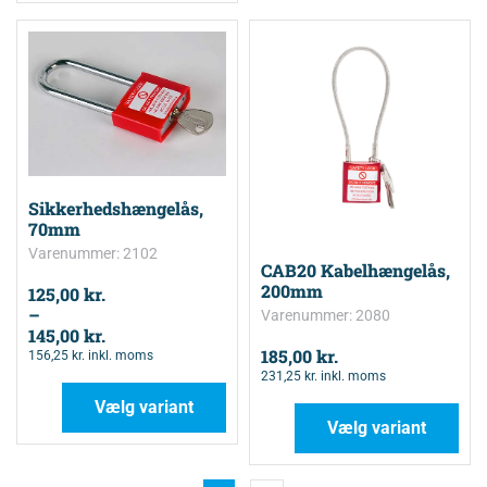
Sikkerhedshængelås,
70mm
Varenummer: 2102
CAB20 Kabelhængelås,
200mm
125,00
kr.
–
Varenummer: 2080
145,00
kr.
185,00
kr.
156,25
kr.
inkl. moms
231,25
kr.
inkl. moms
Vælg variant
Vælg variant