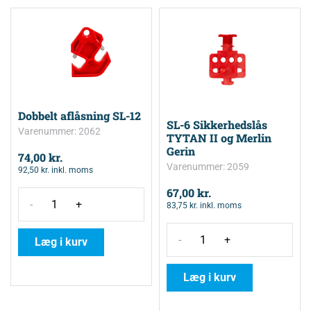
Dobbelt aflåsning SL-12
SL-6 Sikkerhedslås
Varenummer: 2062
TYTAN II og Merlin
Gerin
74,00
kr.
Varenummer: 2059
92,50
kr.
inkl. moms
67,00
kr.
-
+
83,75
kr.
inkl. moms
-
+
Læg i kurv
Læg i kurv