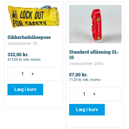
Sikkerhedslåsepose
Varenummer: 70
Standard aflåsning SL-
332,00
kr.
10
415,00
kr.
inkl. moms
Varenummer: 2063
-
+
57,00
kr.
71,25
kr.
inkl. moms
Læg i kurv
-
+
Læg i kurv