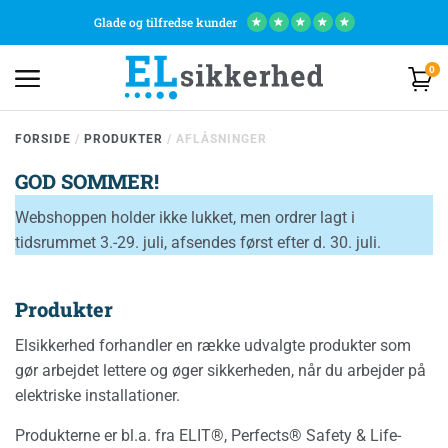
Glade og tilfredse kunder
★
★
★
★
★
0
FORSIDE
/
PRODUKTER
/
AFLÅSNINGER
GOD SOMMER!
Webshoppen holder ikke lukket, men ordrer lagt i
tidsrummet 3.-29. juli, afsendes først efter d. 30. juli.
Produkter
Elsikkerhed forhandler en række udvalgte produkter som
gør arbejdet lettere og øger sikkerheden, når du arbejder på
elektriske installationer.
Produkterne er bl.a. fra ELIT®, Perfects® Safety & Life-