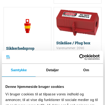
Stikdåse / Plug box
Sikkerhedsprop
Varenummer: 2090
Swivel® E14-E18
147,00
kr.
Varenummer: 2060
–
235,00
kr.
108,00
kr.
Samtykke
Detaljer
Om
183,75
kr.
inkl. moms
135,00
kr.
inkl. moms
Vælg variant
-
+
Denne hjemmeside bruger cookies
Vi bruger cookies til at tilpasse vores indhold og
Læg i kurv
annoncer, til at vise dig funktioner til sociale medier og til