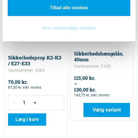
Tillad alle cookies
Kun nødvendige cookies
Sikkerhedshængelås,
Sikkerhedsprop K2-K3
40mm
/ E27-E33
Varenummer: 2100
Varenummer: 2065
115,00
kr.
70,00
kr.
–
87,50
kr.
inkl. moms
130,00
kr.
143,75
kr.
inkl. moms
-
+
Vælg variant
Læg i kurv