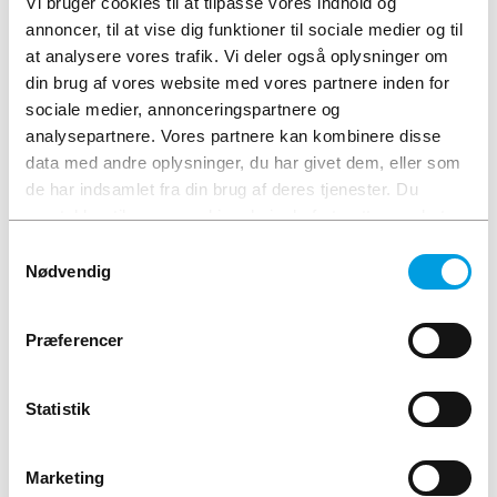
Vi bruger cookies til at tilpasse vores indhold og
Læs mere
annoncer, til at vise dig funktioner til sociale medier og til
at analysere vores trafik. Vi deler også oplysninger om
din brug af vores website med vores partnere inden for
sociale medier, annonceringspartnere og
analysepartnere. Vores partnere kan kombinere disse
data med andre oplysninger, du har givet dem, eller som
de har indsamlet fra din brug af deres tjenester. Du
DIMENSIONERING
REGLER
samtykker til vores cookies, hvis du fortsætter med at
Krav til installation af Power over Ethernet (PoE)
anvende vores hjemmeside.
Samtykkevalg
– HD60364-7-716
Nødvendig
Dansk Standard har udgivet et helt nyt kapitel i HD60364-
serien, som hedder Del
Læs mere
Præferencer
Statistik
Marketing