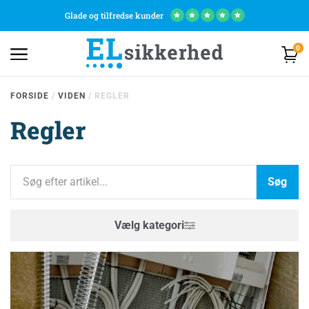
Glade og tilfredse kunder
★
★
★
★
★
0
FORSIDE
/
VIDEN
/
REGLER
Regler
Søg
Vælg kategori