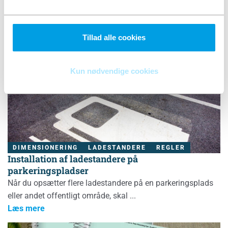
ARBEJDE UNDER SPÆNDING
REGLER
Ny udgave af EN 50110-1: L-AUS bestemmelserne
EN 50110:2023 'Drift af elektriske installationer' byder på
Tillad alle cookies
en række nye opdateringer.
Læs mere
Kun nødvendige cookies
DIMENSIONERING
LADESTANDERE
REGLER
Installation af ladestandere på
parkeringspladser
Når du opsætter flere ladestandere på en parkeringsplads
eller andet offentligt område, skal
Læs mere