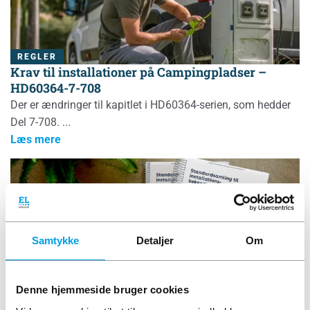
REGLER
Krav til installationer på Campingpladser –
HD60364-7-708
Der er ændringer til kapitlet i HD60364-serien, som hedder
Del 7-708.
Læs mere
Samtykke
Detaljer
Om
HD60364 UDGAVER
REGLER
9. udgave af DS/HD 60364
Sidst i august 2024 udkom 9. udgave af standard-serien
Denne hjemmeside bruger cookies
HD60364. Som de foregående