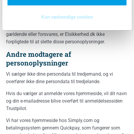
personoplysninger hos Elsikkerhed.dk slettet. I det
omfang en fortsat behandling af oplysningerne er
Kun nødvendige cookies
nødvendig, f.eks. grundet overholdelse af retlige
forpligtelser, eller for at et retskrav kan fastlægges, gøres
gældende eller forsvares, er Elsikkerhed.dk ikke
forpligtede til at slette disse personoplysninger.
Andre modtagere af
personoplysninger
Vi sælger ikke dine persondata til tredjemand, og vi
overfører ikke dine persondata til tredjelande.
Hvis du vælger at anmelde vores hjemmeside, vil dit navn
og din e-mailadresse blive overført til anmeldelsessiden
Trustpilot.
Vi har vores hjemmeside hos Simply.com og
betalingssystem gennem Quickpay, som fungerer som