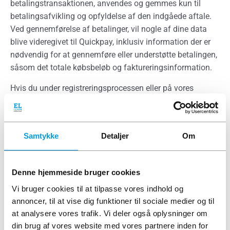
betalingstransaktionen, anvendes og gemmes kun til
betalingsafvikling og opfyldelse af den indgåede aftale.
Ved gennemførelse af betalinger, vil nogle af dine data
blive videregivet til Quickpay, inklusiv information der er
nødvendig for at gennemføre eller understøtte betalingen,
såsom det totale købsbeløb og faktureringsinformation.
Hvis du under registreringsprocessen eller på vores
hjemmeside har givet os dit samtykke hertil, bruger vi din
e-mailadresse til udsendelse af et nyhedsbrev. Du kan til
enhver tid til- og afmelde dig nyhedsbrevet. Alle
Samtykke
Detaljer
Om
nyhedsbreve indeholder også et link til afmelding. Hvis
behandling af persondata er baseret på dit samtykke, har
du til enhver tid ret til at tilbagekalde samtykket.
Denne hjemmeside bruger cookies
Hvis du ikke ønsker at opgive de persondata, som er
Vi bruger cookies til at tilpasse vores indhold og
påkrævet for at gennemføre et køb af et produkt, vil du
annoncer, til at vise dig funktioner til sociale medier og til
desværre ikke have mulighed for at købe produkter af os
at analysere vores trafik. Vi deler også oplysninger om
på vores hjemmeside.
din brug af vores website med vores partnere inden for