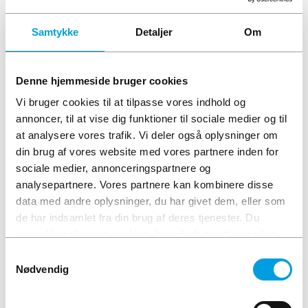
993,75
kr.
inkl. moms
-
+
Samtykke
Detaljer
Om
-
+
Læg i kurv
Læg i kurv
Denne hjemmeside bruger cookies
Vi bruger cookies til at tilpasse vores indhold og
annoncer, til at vise dig funktioner til sociale medier og til
at analysere vores trafik. Vi deler også oplysninger om
din brug af vores website med vores partnere inden for
sociale medier, annonceringspartnere og
analysepartnere. Vores partnere kan kombinere disse
data med andre oplysninger, du har givet dem, eller som
de har indsamlet fra din brug af deres tjenester. Du
samtykker til vores cookies, hvis du fortsætter med at
anvende vores hjemmeside.
Samtykkevalg
Nødvendig
ELIT 836BT Sand RMS-
ELIT AC10 Berøringsfri
multimeter
polsøger