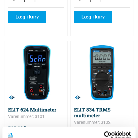
-
+
-
+
Læg i kurv
Læg i kurv
ELIT 624 Multimeter
ELIT 834 TRMS-
multimeter
Varenummer: 3101
Varenummer: 3102
595,00
kr.
795,00
kr.
743,75
kr.
inkl. moms