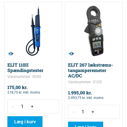
ELIT 110II
ELIT 267 lækstrøms-
Spændingstester
tangamperemeter
AC/DC
Varenummer: 3090
Varenummer: 3105
175,00
kr.
1.995,00
kr.
218,75
kr.
inkl. moms
2.493,75
kr.
inkl. moms
-
+
-
+
Læg i kurv