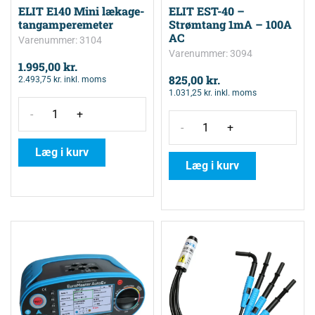
ELIT E140 Mini lækage-
ELIT EST-40 –
tangamperemeter
Strømtang 1mA – 100A
AC
Varenummer: 3104
Varenummer: 3094
1.995,00
kr.
825,00
kr.
2.493,75
kr.
inkl. moms
1.031,25
kr.
inkl. moms
-
+
-
+
Læg i kurv
Læg i kurv