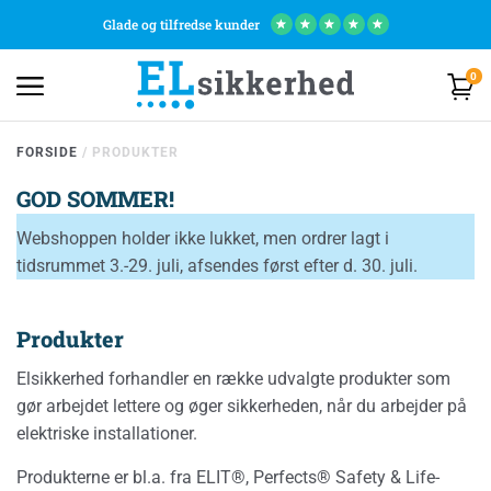
Glade og tilfredse kunder
★
★
★
★
★
0
FORSIDE
/
PRODUKTER
GOD SOMMER!
Webshoppen holder ikke lukket, men ordrer lagt i
tidsrummet 3.-29. juli, afsendes først efter d. 30. juli.
Produkter
Elsikkerhed forhandler en række udvalgte produkter som
gør arbejdet lettere og øger sikkerheden, når du arbejder på
elektriske installationer.
Produkterne er bl.a. fra ELIT®, Perfects® Safety & Life-