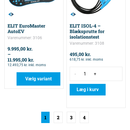
ELIT EuroMaster
ELIT ISOL-4 –
AutoEV
Blæksprutte for
isolationstest
Varenummer: 3106
Varenummer: 3108
9.995,00
kr.
–
495,00
kr.
11.995,00
kr.
618,75
kr.
inkl. moms
12.493,75
kr.
inkl. moms
-
+
Vælg variant
Læg i kurv
1
2
3
4