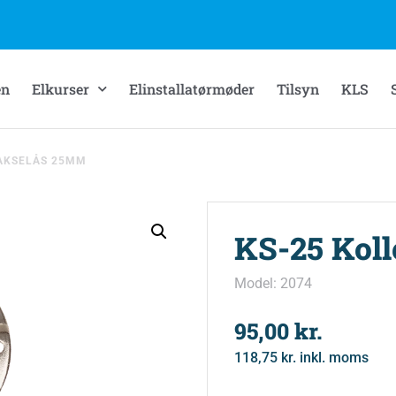
en
Elkurser
Elinstallatørmøder
Tilsyn
KLS
SAKSELÅS 25MM
KS-25 Kol
Model: 2074
95,00
kr.
118,75
kr.
inkl. moms