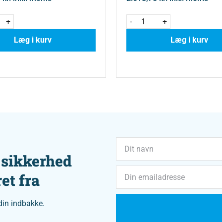
+
-
+
Læg i kurv
Læg i kurv
 sikkerhed
et fra
din indbakke.