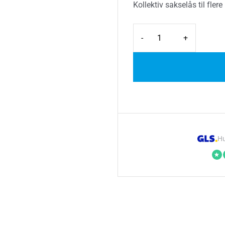
Kollektiv sakselås til fler
-
+
Hu
★