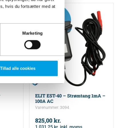
s, hvis du fortsætter med at
Marketing
Tillad alle cookies
r
ELIT EST-40 – Strømtang 1mA –
100A AC
Varenummer: 3094
825,00
kr.
1.031,25
kr.
inkl. moms