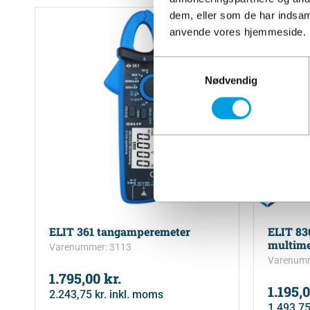
dem, eller som de har indsaml
anvende vores hjemmeside.
Samtykkevalg
Nødvendig
ELIT 361 tangamperemeter
ELIT 8
multime
Varenummer: 3113
Varenumm
1.795,00
kr.
1.195,
2.243,75
kr.
inkl. moms
1.493,7