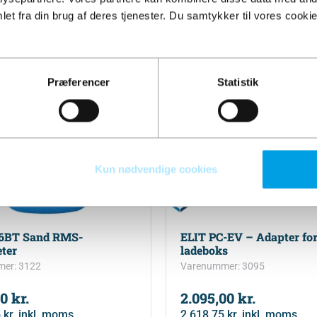
et fra din brug af deres tjenester. Du samtykker til vores cookie
Præferencer
Statistik
Kun nødvendige cookies
36BT Sand RMS-
ELIT PC-EV – Adapter fo
ter
ladeboks
er: 3122
Varenummer: 3095
00
kr.
2.095,00
kr.
5
kr.
inkl. moms
2.618,75
kr.
inkl. moms