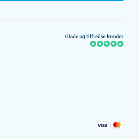
Glade og tilfredse kunder
★
★
★
★
★