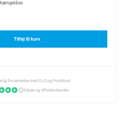
e hængelåse.
Tilføj til kurv
rtig forsendelse med GLS og PostNord
Glade og tilfredse kunder
★
★
★
★