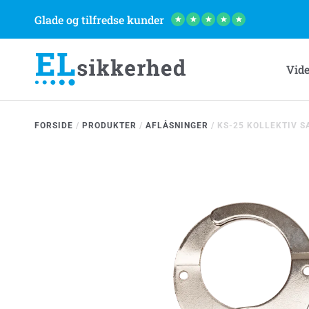
Glade og tilfredse kunder
★
★
★
★
★
Vid
FORSIDE
/
PRODUKTER
/
AFLÅSNINGER
/
KS-25 KOLLEKTIV 