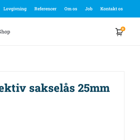
Lovgivning
Referencer
Om os
Job
Kontakt os
0
Shop
lektiv sakselås 25mm