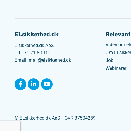
ELsikkerhed.dk
Relevant
Viden om elr
Elsikkerhed.dk ApS
Om ELsikke
Tlf.: 71 71 80 10
Email: mail@elsikkerhed.dk
Job
Webinarer
© ELsikkerhed.dk ApS
CVR 37504289