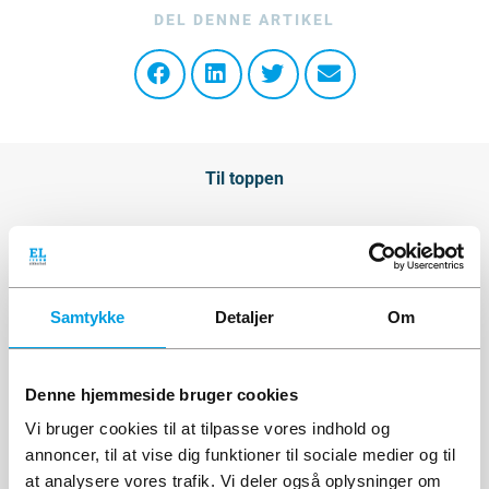
DEL DENNE ARTIKEL
Til toppen
Søg efter artikel
Søg
Samtykke
Detaljer
Om
Denne hjemmeside bruger cookies
Vi bruger cookies til at tilpasse vores indhold og
Vil du vide endnu mere?
annoncer, til at vise dig funktioner til sociale medier og til
at analysere vores trafik. Vi deler også oplysninger om