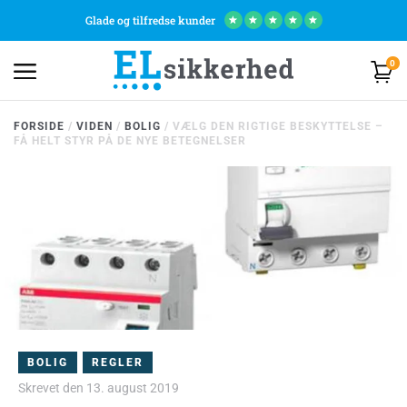
Glade og tilfredse kunder
★
★
★
★
★
0
FORSIDE
/
VIDEN
/
BOLIG
/
VÆLG DEN RIGTIGE BESKYTTELSE –
FÅ HELT STYR PÅ DE NYE BETEGNELSER
BOLIG
/
REGLER
Skrevet den
13. august 2019