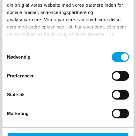
din brug af vores website med vores partnere inden for
POPULÆRT
sociale medier, annonceringspartnere og
analysepartnere. Vores partnere kan kombinere disse
data med andre oplysninger, du har givet dem, eller som
de har indsamlet fra din brug af deres tjenester. Du
samtykker til vores cookies, hvis du fortsætter med at
anvende vores hjemmeside.
Samtykkevalg
Nødvendig
HD 60364 – Grundkursus
Bliv opdateret på standarden HD 60364 og
Præferencer
Installationsbekendtgørelsen.
Statistik
3 timer
Max 20 deltagere
Marketing
I din virksomhed eller online
Se mere om dette kursus