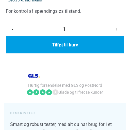
1.093,75
kr.
inkl. moms
For kontrol af spændingsløs tilstand.
-
+
Tilføj til kurv
Hurtig forsendelse med GLS og PostNord
Glade og tilfredse kunder
★
★
★
★
★
BESKRIVELSE
Smart og robust tester, med alt du har brug for i et