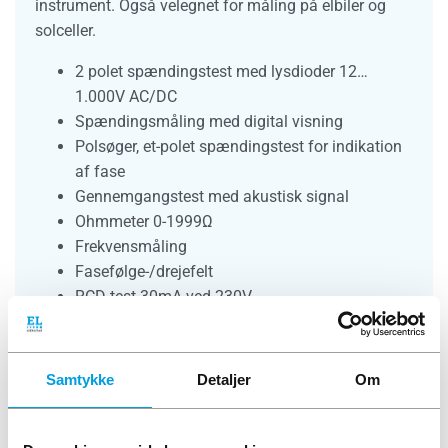
instrument. Også velegnet for måling på elbiler og
solceller.
2 polet spændingstest med lysdioder 12…
1.000V AC/DC
Spændingsmåling med digital visning
Polsøger, et-polet spændingstest for indikation
af fase
Gennemgangstest med akustisk signal
Ohmmeter 0-1999Ω
Frekvensmåling
Fasefølge-/drejefelt
RCD test 30mA ved 230V
Advarsel med diode ved farlig spænding uden
batteri
Samtykke
Detaljer
Om
Velegnet til L-AUS arbejde, og konstatering af
spændingsløs tilstand. Opfylder spændingstester
direktivet IEC 61243-3:2014 samt IEC 61010-1 KAT IV