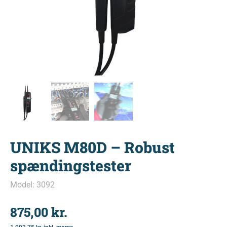
UNIKS M80D – Robust
spændingstester
Model: 3092
875,00
kr.