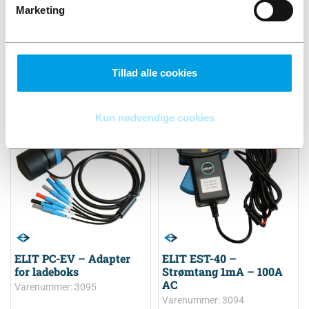
Marketing
-
+
-
+
Læg i kurv
Læg i kurv
Tillad alle cookies
Kun nødvendige cookies
ELIT PC-EV – Adapter
ELIT EST-40 –
for ladeboks
Strømtang 1mA – 100A
AC
Varenummer: 3095
Varenummer: 3094