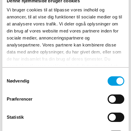
Denne hjemmeside bruger cookies
600V. Tæthedsklasse IP64.
Vi bruger cookies til at tilpasse vores indhold og
annoncer, til at vise dig funktioner til sociale medier og til
at analysere vores trafik. Vi deler også oplysninger om
RELATEREDE PRODUKTER
din brug af vores website med vores partnere inden for
sociale medier, annonceringspartnere og
analysepartnere. Vores partnere kan kombinere disse
data med andre oplysninger, du har givet dem, eller som
de har indsamlet fra din brug af deres tjenester. Du
samtykker til vores cookies, hvis du fortsætter med at
anvende vores hjemmeside.
Samtykkevalg
Nødvendig
Præferencer
ELIT 361
ELIT 836BT Sand RMS-
tangamperemeter
multimeter
Varenummer: 3113
Varenummer: 3122
Statistik
1.795,00
kr.
1.195,00
kr.
2.243,75
kr.
inkl. moms
1.493,75
kr.
inkl. moms