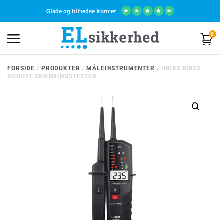
Glade og tilfredse kunder
★
★
★
★
★
0
FORSIDE
/
PRODUKTER
/
MÅLEINSTRUMENTER
/
UNIKS M80D –
ROBUST SPÆNDINGSTESTER