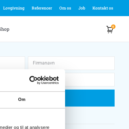
Lovgivning
Referencer
Om os
Job
Kontakt os
0
Shop
Ja tak, tilmeld mig
Om
 medier og til at analysere