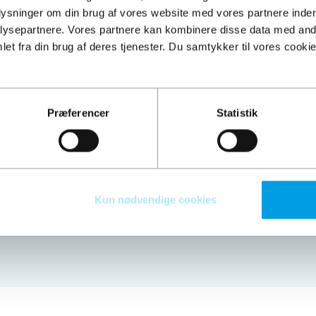
plysninger om din brug af vores website med vores partnere inden
Information
ysepartnere. Vores partnere kan kombinere disse data med andr
et fra din brug af deres tjenester. Du samtykker til vores cookie
egler
Handelsbetingelser
rhed.dk
Persondatapolitik
Kontakt os
Præferencer
Statistik
Kun nødvendige cookies