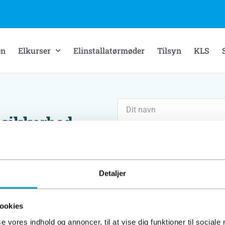
en
Elkurser
Elinstallatørmøder
Tilsyn
KLS
 sikkerhed
et fra
din indbakke.
Detaljer
ookies
se vores indhold og annoncer, til at vise dig funktioner til sociale