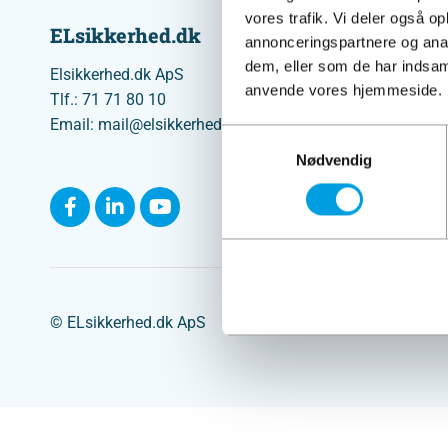
vores trafik. Vi deler også o
ELsikkerhed.dk
Relevant
annonceringspartnere og anal
dem, eller som de har indsaml
Viden om elr
Elsikkerhed.dk ApS
anvende vores hjemmeside.
Om ELsikke
Tlf.: 71 71 80 10
Email: mail@elsikkerhed.dk
Job
Samtykkevalg
Webinarer
Nødvendig
© ELsikkerhed.dk ApS
CVR 37504289