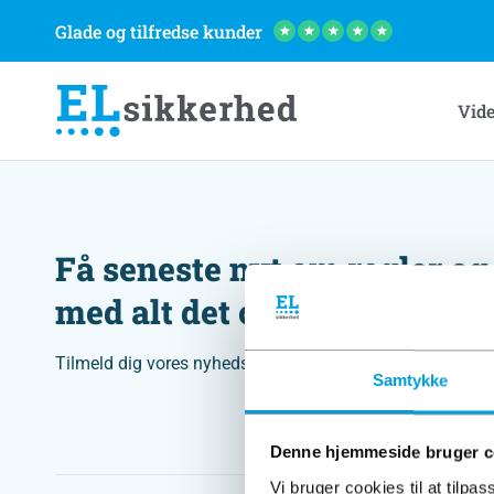
Glade og tilfredse kunder
★
★
★
★
★
Vid
Få seneste nyt om regler og
med alt det overflødige skår
Tilmeld dig vores nyhedsbrev og få seneste nyt direkte i 
Samtykke
Denne hjemmeside bruger c
Vi bruger cookies til at tilpas